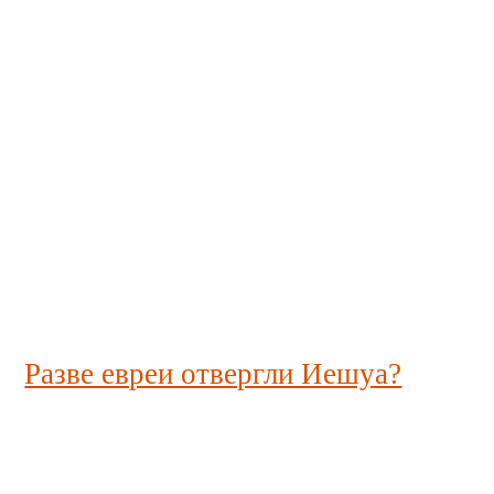
Разве евреи отвергли Иешуа?