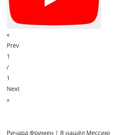
«
Prev
1
/
1
Next
»
Ричард Фримeн | Я нашёл Мессию