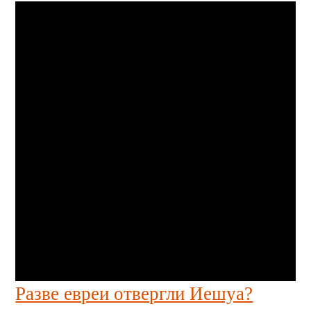
Разве евреи отвергли Иешуа?