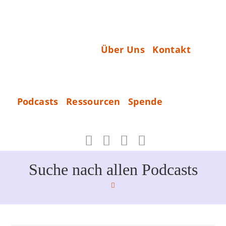
Zum
Inhalt
S
springen
T
Über Uns
Kontakt
A
R
T
S
Podcasts
Ressourcen
Spende
P
_
E
N
D
Suche nach allen Podcasts
E