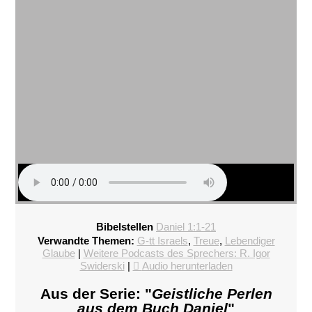
Bibelstellen
Daniel 1:1-21
Verwandte Themen:
G-tt Israels
,
Treue
,
Lebendiger
Glaube
|
Weitere Podcasts des Sprechers: R. Igor
Swiderski
|
Audio herunterladen
Aus der Serie: "
Geistliche Perlen
aus dem Buch Daniel
"