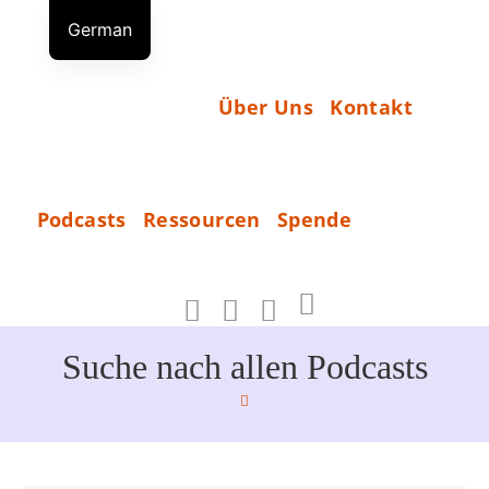
Zum
German
Inhalt
S
English
springen
T
Russian
Über Uns
Kontakt
A
R
T
S
Podcasts
Ressourcen
Spende
P
_
E
N
D
Suche nach allen Podcasts
E