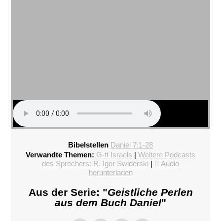
Bibelstellen
Daniel 7:1-28
Verwandte Themen:
G-tt Israels
|
Weitere Podcasts
des Sprechers: R. Igor Swiderski
|
Audio
herunterladen
Aus der Serie: "
Geistliche Perlen
aus dem Buch Daniel
"