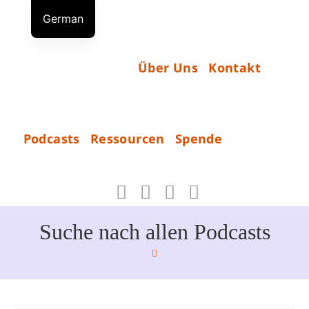
Zum
German
Inhalt
S
English
springen
T
Russian
Über Uns
Kontakt
A
R
T
S
Podcasts
Ressourcen
Spende
P
_
E
N
D
Suche nach allen Podcasts
E