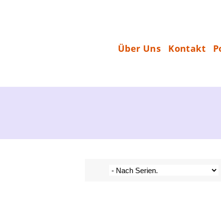
Zum
Inhalt
S
springen
T
Über Uns
Kontakt
P
A
R
T