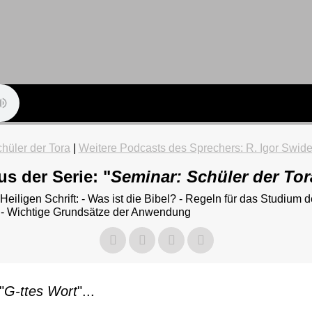
hüler der Tora
|
Weitere Podcasts des Sprechers: R. Igor Swide
us der Serie: "
Seminar: Schüler der Tor
eiligen Schrift: - Was ist die Bibel? - Regeln für das Studium de
- Wichtige Grundsätze der Anwendung
"
G-ttes Wort
"...