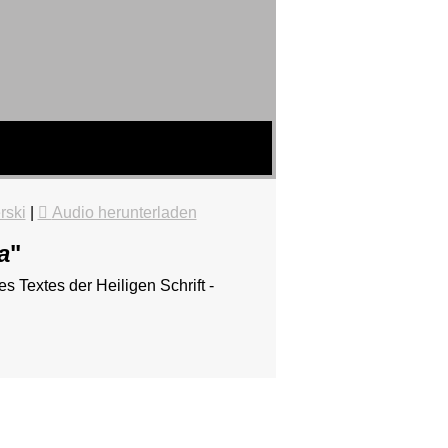
rski
|
Audio herunterladen
a
"
s Textes der Heiligen Schrift -