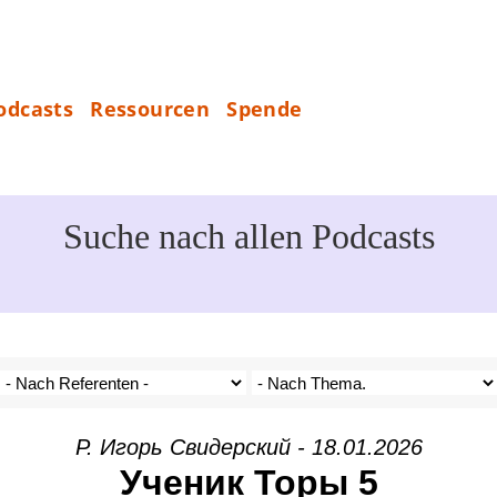
S
odcasts
Ressourcen
Spende
_
P
E
N
Suche nach allen Podcasts
D
E
Р. Игорь Свидерский - 18.01.2026
Ученик Торы 5