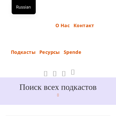
Перейти
Russian
к
Н
German
содержимому
А
English
О Нас
Контакт
Ч
А
Л
S
Подкасты
Ресурсы
Spende
О
P
_
E
N
D
Поиск всех подкастов
E