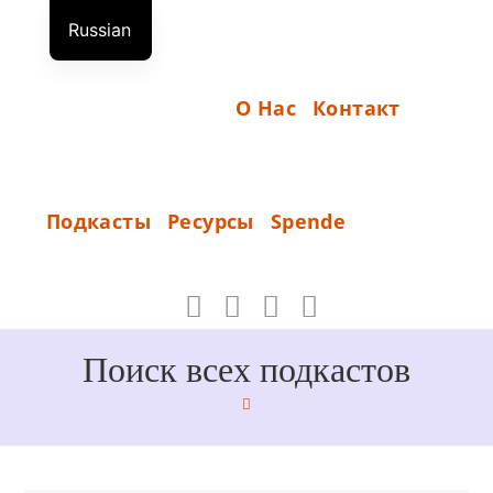
Перейти
Russian
к
Н
German
содержимому
А
English
О Нас
Контакт
Ч
А
Л
S
Подкасты
Ресурсы
Spende
О
P
_
E
N
D
Поиск всех подкастов
E