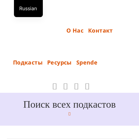
Перейти
Russian
к
Н
German
содержимому
А
English
О Нас
Контакт
Ч
А
Л
S
Подкасты
Ресурсы
Spende
О
P
_
E
N
D
Поиск всех подкастов
E