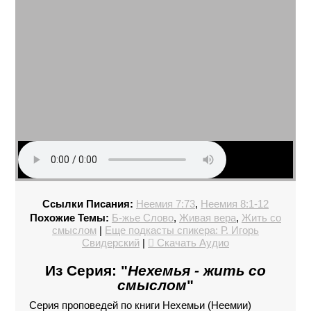
Ссылки Писания:
Неемия 7:73
,
Неемия 8:1-12
Похожие Темы:
Б-жье Слово
,
Живая вера
,
Жить со
смыслом
|
Еще подкасты спикера: Р. Игорь
Свидерский
|
Скачать Аудио
Из Серия: "
Нехемья - жить со
смыслом
"
Серия проповедей по книги Нехемьи (Неемии)