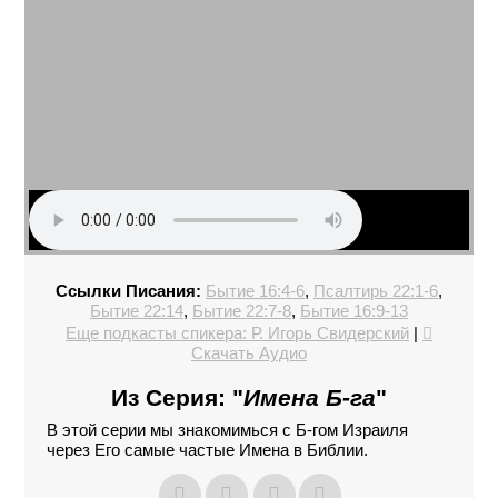
Ссылки Писания:
Бытие 16:4-6
,
Псалтирь 22:1-6
,
Бытие 22:14
,
Бытие 22:7-8
,
Бытие 16:9-13
Еще подкасты спикера: Р. Игорь Свидерский
|
Скачать Аудио
Из Серия: "
Имена Б-га
"
В этой серии мы знакомимься с Б-гом Израиля
через Его самые частые Имена в Библии.