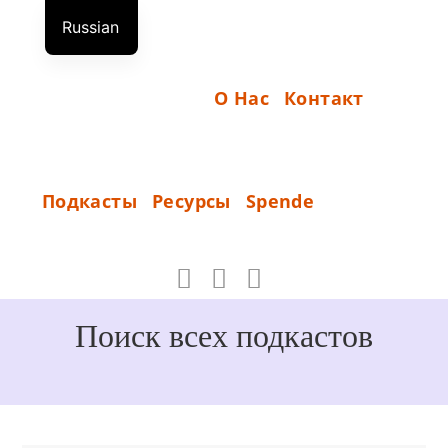
Перейти
Russian
к
Н
German
содержимому
А
English
О Нас
Контакт
Ч
А
Л
S
Подкасты
Ресурсы
Spende
О
P
_
E
N
D
Поиск всех подкастов
E