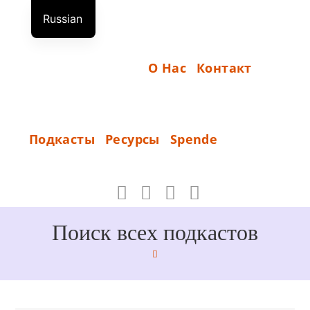
Перейти
Russian
к
Н
German
содержимому
А
English
О Нас
Контакт
Ч
А
Л
S
Подкасты
Ресурсы
Spende
О
P
_
E
N
D
Поиск всех подкастов
E