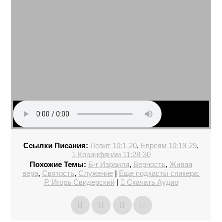
Ссылки Писания:
Левит 10:1-20
,
Евреям 10:19-29
,
1 Коринфянам 11:28-30
Похожие Темы:
Б-г Израиля
,
Верность
,
Живая
вера
,
Святость
,
Служение
|
Еще подкасты спикера:
Р. Игорь Свидерский
|
Скачать Аудио