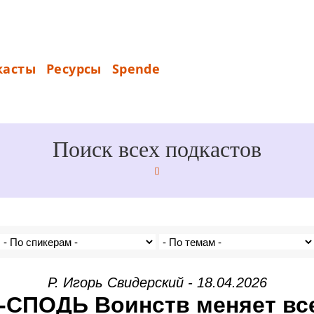
S
касты
Ресурсы
Spende
_
P
E
N
Поиск всех подкастов
D
E
Р. Игорь Свидерский - 18.04.2026
-СПОДЬ Воинств меняет вс