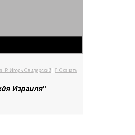
: Р. Игорь Свидерский
|
Скачать
ждя Израиля
"