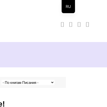
RU
DE
EN
е!