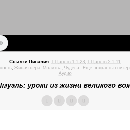
Ссылки Писания:
1 Царств 1:1-28
,
1 Царств 2:1-11
ность
,
Живая вера
,
Молитва
,
Чудеса
|
Еще подкасты спикера
Аудио
муэль: уроки из жизни великого во