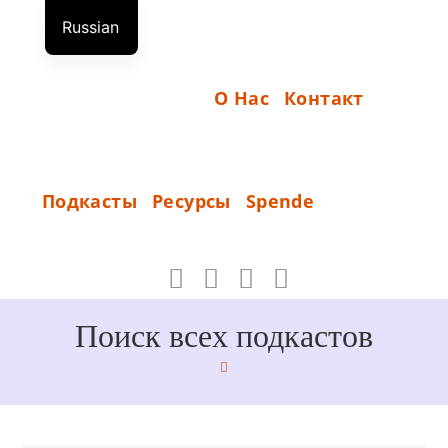
Перейти
Russian
к
Н
German
содержимому
А
English
О Нас
Контакт
Ч
А
Л
S
Подкасты
Ресурсы
Spende
О
P
_
E
N
D
Поиск всех подкастов
E