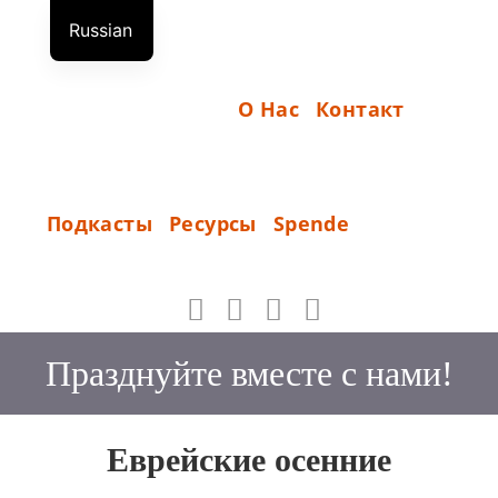
Перейти
Russian
к
Н
German
содержимому
А
English
О Нас
Контакт
Ч
А
Л
S
Подкасты
Ресурсы
Spende
О
P
_
E
N
D
Празднуйте вместе с нами!
E
Еврейские осенние