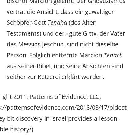
Bischof Marcion gelehrt. Der Gnostizismus
vertrat die Ansicht, dass ein gewaltiger
Schöpfer-Gott
Tenaha
(des Alten
Testaments) und der «gute G-tt», der Vater
des Messias Jeschua, sind nicht dieselbe
Person. Folglich entfernte Marcion
Tenach
aus seiner Bibel, und seine Ansichten sind
seither zur Ketzerei erklärt worden.
ight 2011, Patterns of Evidence, LLC,
s://patternsofevidence.com/2018/08/17/oldest-
y-bit-discovery-in-israel-provides-a-lesson-
ble-history/)