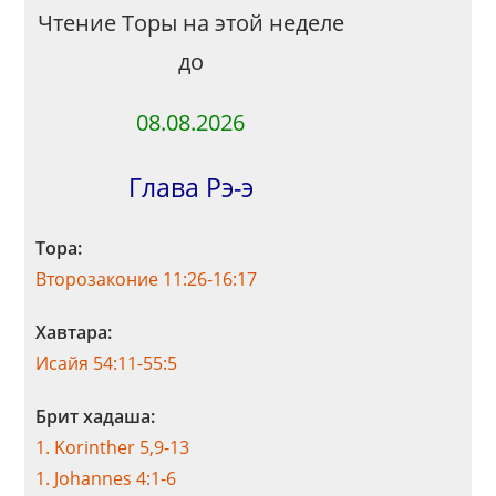
Чтение Торы на этой неделе
до
08.08.2026
Глава Рэ-э
Тора:
Второзаконие 11:26-16:17
Хавтара:
Исайя 54:11-55:5
Брит хадаша:
1. Korinther 5,9-13
1. Johannes 4:1-6