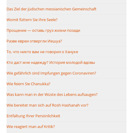
Das Ziel der jüdischen messianischen Gemeinschaft
Womit füttern Sie Ihre Seele?
Прощение — оставь груз жизни позади
Разве евреи отвергли Иешуа?
То, что никто вам не говорил о Хануке
Кто даст мне надежду? История молодой вдовы
Wie gefährlich sind Impfungen gegen Coronaviren?
Wie feiern Sie Chanukka?
Was kann man in der Wüste des Lebens aufsaugen?
Wie bereitet man sich auf Rosh Hashanah vor?
Entfaltung Ihrer Persönlichkeit
Wie reagiert man auf Kritik?