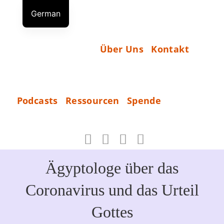
Zum
German
Inhalt
S
English
springen
T
Russian
Über Uns
Kontakt
A
R
T
S
Podcasts
Ressourcen
Spende
P
_
E
N
D
Ägyptologe über das
E
Coronavirus und das Urteil
Gottes