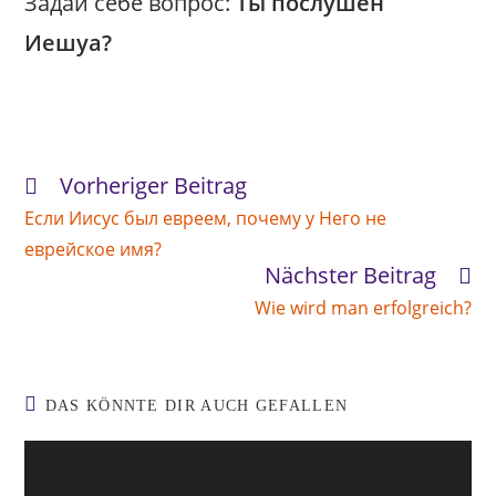
Задай себе вопрос:
Ты послушен
Иешуа?
Vorheriger Beitrag
Weitere
Artikel
Если Иисус был евреем, почему у Него не
ansehen
еврейское имя?
Nächster Beitrag
Wie wird man erfolgreich?
DAS KÖNNTE DIR AUCH GEFALLEN