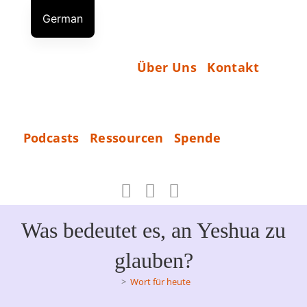
Zum
German
Inhalt
S
English
springen
T
Russian
Über Uns
Kontakt
A
R
T
S
Podcasts
Ressourcen
Spende
P
_
E
N
D
Was bedeutet es, an Yeshua zu
E
glauben?
>
Wort für heute