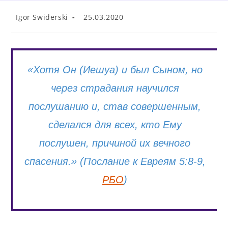
Beitrags-
Beitrag
Igor Swiderski
25.03.2020
Autor:
veröffentlicht:
«
Хотя Он (Иешуа) и был Сыном, но
через страдания научился
послушанию и, став совершенным,
сделался для всех, кто Ему
послушен, причиной их вечного
спасения.
» (Послание к Евреям 5:8-9,
РБО
)