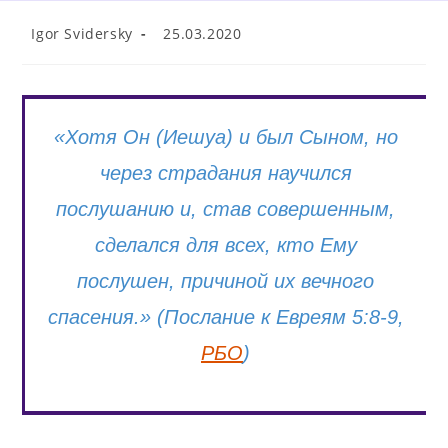
Post
Post
Igor Svidersky
25.03.2020
author:
published:
«
Хотя Он (Иешуа) и был Сыном, но
через страдания научился
послушанию и, став совершенным,
сделался для всех, кто Ему
послушен, причиной их вечного
спасения.
» (Послание к Евреям 5:8-9,
РБО
)