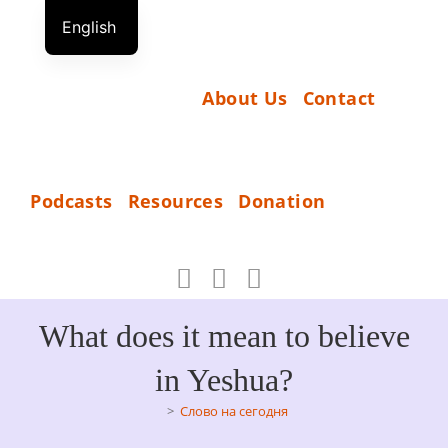
Skip
English
to
S
German
content
T
Russian
About Us
Contact
A
R
T
D
Podcasts
Resources
Donation
O
_
N
A
T
What does it mean to believe
I
in Yeshua?
O
>
Слово на сегодня
N