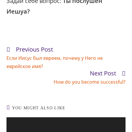
Задай себе вопрос:
Ты послушен
Иешуа?
Previous Post
Read
more
Если Иисус был евреем, почему у Него не
articles
еврейское имя?
Next Post
How do you become successful?
YOU MIGHT ALSO LIKE