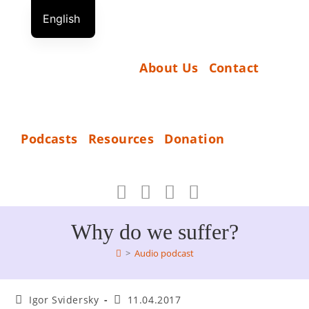
Skip
English
to
S
German
content
T
Russian
About Us
Contact
A
R
T
D
Podcasts
Resources
Donation
O
_
N
A
T
Why do we suffer?
I
>
Audio podcast
O
N
Post
Post
Igor Svidersky
11.04.2017