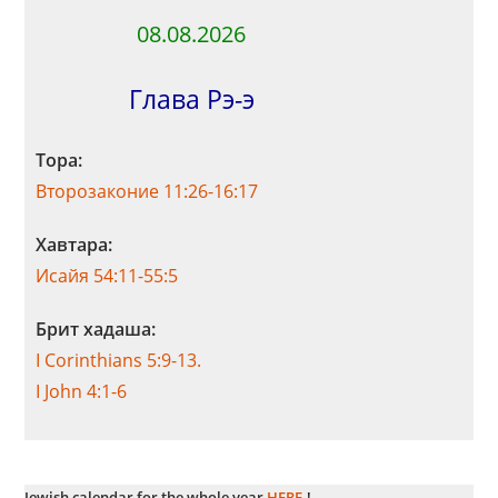
08.08.2026
Глава Рэ-э
Тора:
Второзаконие 11:26-16:17
Хавтара:
Исайя 54:11-55:5
Брит хадаша:
I Corinthians 5:9-13.
I John 4:1-6
Jewish calendar for the whole year
HERE.
!