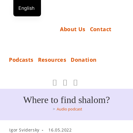
Skip
English
to
S
German
content
T
Russian
About Us
Contact
A
R
T
D
Podcasts
Resources
Donation
O
_
N
A
T
Where to find shalom?
I
>
Audio podcast
O
N
Post
Post
Igor Svidersky
16.05.2022