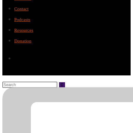
Contact
Podcasts
Resources
Donation
Donation
Search
this
website