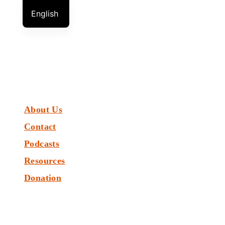
Skip
English
to
German
Start
Russian
content
About Us
Contact
Podcasts
Resources
Donation
Donation