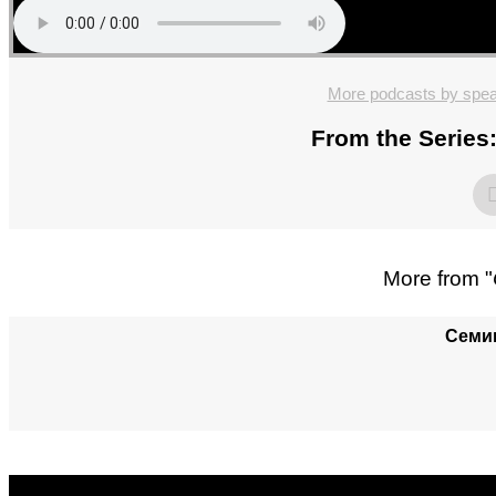
More podcasts by speak
From the Series:
More from "
Семин